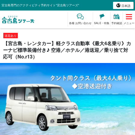
宮古島専門のアクティビティ予約サイト"宮古島ツアーズ"
日本語
各種 お問い合わせ
SALE・特集
予約確認
メニュー
送迎あり
【宮古島・レンタカー】軽クラス自動車《最大4名乗り》カ
ーナビ標準装備付き♪ 空港／ホテル／港送迎／乗り捨て対
応可（No.r13）