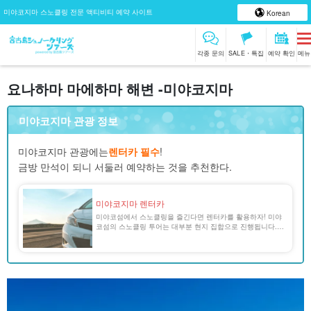
미야코지마 스노클링 전문 액티비티 예약 사이트
Korean
각종 문의
SALE・특집
예약 확인
메뉴
요나하마 마에하마 해변 -미야코지마
미야코지마 관광 정보
미야코지마 관광에는
렌터카 필수
!
금방 만석이 되니 서둘러 예약하는 것을 추천한다.
미야코지마 렌터카
미야코섬에서 스노클링을 즐긴다면 렌터카를 활용하자! 미야
코섬의 스노클링 투어는 대부분 현지 집합으로 진행됩니다.
에메랄드그린의 절경에 둘러싸인 바다에서 스노클링을 원활
하게 즐기기 위해 미야코섬의 렌터카에 대해 [...] [...].