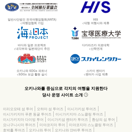
일반사단법인 전국여행업협회(ANTA)
HIS
<여행업협회 가입
<대형 여행사와 제휴
바다와 일본 프로젝트
다카라즈카 의료대학
<내각부와 일본재단이 추진
<산학연계
오키나와 SDGs 파트너
스카이 렌터카
<SDGs 보급 활동 실시
<렌터카 사업 제휴
오키나와를 중심으로 각지의 여행을 지원한다
당사 운영 사이트 소개
이리오모테 섬 투어
오하마 섬 투어즈
이시가키섬 투어즈
이시가키지마 푸른 동굴 투어즈
이시가키지마 스노클링 투어즈
이시가키지마 다이빙 투어
이시가키섬 렌터카 투어즈
환상의 섬 투어
요나구니시마 투어즈
미야코지마 투어
미야코지마 스노클링 투어즈
호박홀 투어즈
오키나와 투어
오키나와 얀바루 투어즈