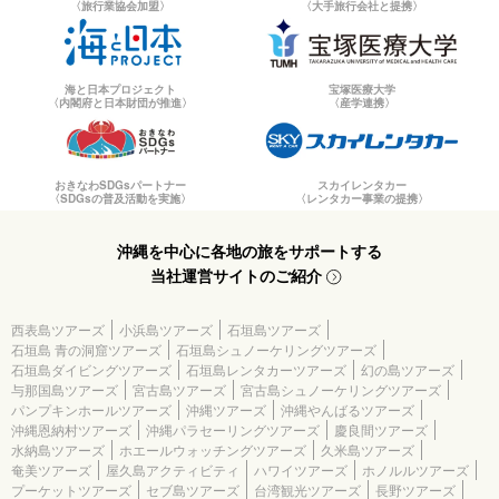
〈旅行業協会加盟〉
〈大手旅行会社と提携〉
海と日本プロジェクト
宝塚医療大学
〈内閣府と日本財団が推進〉
〈産学連携〉
おきなわSDGsパートナー
スカイレンタカー
〈SDGsの普及活動を実施〉
〈レンタカー事業の提携〉
沖縄を中心に各地の旅をサポートする
当社運営サイトのご紹介
西表島ツアーズ
小浜島ツアーズ
石垣島ツアーズ
石垣島 青の洞窟ツアーズ
石垣島シュノーケリングツアーズ
石垣島ダイビングツアーズ
石垣島レンタカーツアーズ
幻の島ツアーズ
与那国島ツアーズ
宮古島ツアーズ
宮古島シュノーケリングツアーズ
パンプキンホールツアーズ
沖縄ツアーズ
沖縄やんばるツアーズ
沖縄恩納村ツアーズ
沖縄パラセーリングツアーズ
慶良間ツアーズ
水納島ツアーズ
ホエールウォッチングツアーズ
久米島ツアーズ
奄美ツアーズ
屋久島アクティビティ
ハワイツアーズ
ホノルルツアーズ
プーケットツアーズ
セブ島ツアーズ
台湾観光ツアーズ
長野ツアーズ