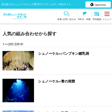
宮古島でのシュノーケリング専門のアクティビティ予約サイト
Japanese
各種 お問い合わせ
SALE・特集
予約確認
メニュー
人気の組み合わせから探す
1〜3件/3件中
シュノーケル×パンプキン鍾乳洞
シュノーケル×青の洞窟