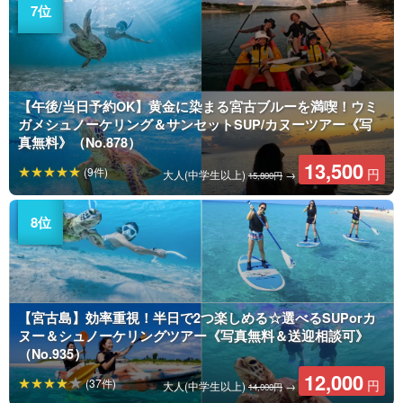
【午後/当日予約OK】黄金に染まる宮古ブルーを満喫！ウミ
ガメシュノーケリング＆サンセットSUP/カヌーツアー《写
真無料》（No.878）
13,500
(9件)
円
大人(中学生以上)
→
15,800円
【宮古島】効率重視！半日で2つ楽しめる☆選べるSUPorカ
ヌー＆シュノーケリングツアー《写真無料＆送迎相談可》
（No.935）
12,000
(37件)
円
大人(中学生以上)
→
14,000円