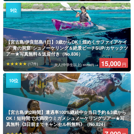
【宮古島/伊良部島/1日】3歳からOK！煌めくサファイアケイ
ブ”青の洞窟”シュノーケリング＆絶景ビーチSUP/カヤックツ
アー★写真無料＆送迎付き（No.836）
15,000
(17件)
円
大人(中学生以上)
→
17,700円
【宮古島/約2時間】遭遇率100%継続中☆当日予約＆3歳から
OK！短時間で大満喫ウミガメシュノーケリングツアー★写
真無料《3日前までキャンセル料無料》（No.824）
7,900
(17件)