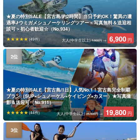
★夏の特別SALE【宮古島/約2時間】当日予約OK！驚異の遭
遇率♪ウミガメシュノーケリングツアー＜写真無料＆送迎相
談可＞初心者歓迎☆（No.934）
6,900
(49件)
円
大人(中学生以上)
→
7,900円
★夏の特別SALE【宮古島/1日】人気No.1！宮古島完全制覇
プラン（SUP×シュノーケル×ケイビング×カヌー）★写真撮
影＆送迎可（No.911）
19,800
(44件)
円
大人(中学生以上)
→
25,600円