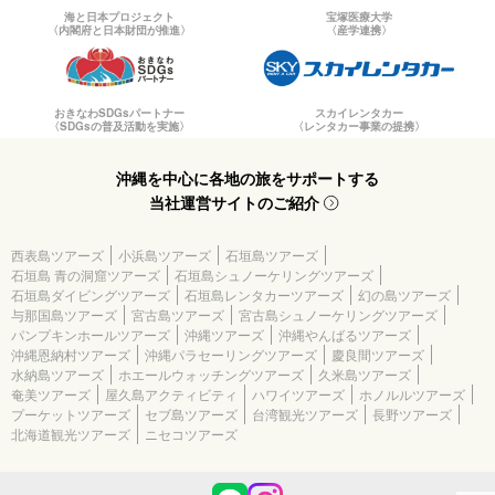
海と日本プロジェクト
宝塚医療大学
〈内閣府と日本財団が推進〉
〈産学連携〉
おきなわSDGsパートナー
スカイレンタカー
〈SDGsの普及活動を実施〉
〈レンタカー事業の提携〉
沖縄を中心に各地の旅をサポートする
当社運営サイトのご紹介
西表島ツアーズ
小浜島ツアーズ
石垣島ツアーズ
石垣島 青の洞窟ツアーズ
石垣島シュノーケリングツアーズ
石垣島ダイビングツアーズ
石垣島レンタカーツアーズ
幻の島ツアーズ
与那国島ツアーズ
宮古島ツアーズ
宮古島シュノーケリングツアーズ
パンプキンホールツアーズ
沖縄ツアーズ
沖縄やんばるツアーズ
沖縄恩納村ツアーズ
沖縄パラセーリングツアーズ
慶良間ツアーズ
水納島ツアーズ
ホエールウォッチングツアーズ
久米島ツアーズ
奄美ツアーズ
屋久島アクティビティ
ハワイツアーズ
ホノルルツアーズ
プーケットツアーズ
セブ島ツアーズ
台湾観光ツアーズ
長野ツアーズ
北海道観光ツアーズ
ニセコツアーズ