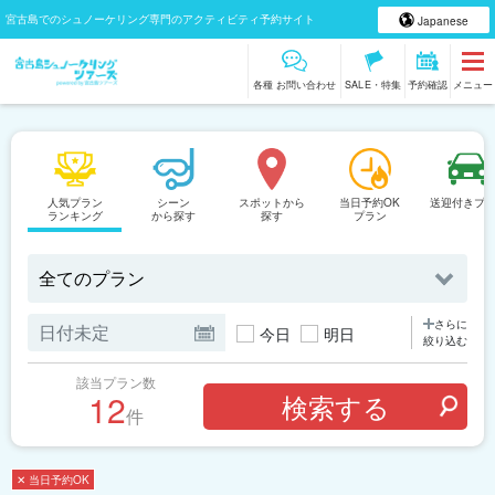
宮古島でのシュノーケリング専門のアクティビティ予約サイト
Japanese
各種 お問い合わせ
SALE・特集
予約確認
メニュー
人気プラン
シーン
スポットから
当日予約OK
送迎付きプ
ランキング
から探す
探す
プラン
さらに
今日
明日
絞り込む
該当プラン数
12
件
✕ 当日予約OK