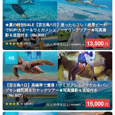
★夏の特別SALE【宮古島/1日】迷ったらコレ！絶景ビーチ
でSUP/カヌー＆ウミガメシュノーケリングツアー★写真撮
影＆送迎付き（No.909）
13,500
(49件)
円
大人(中学生以上)
→
15,800円
【宮古島/1日】高確率で遭遇！ウミガメシュノーケル＆パン
プキン鍾乳洞＆カヤックツアー★写真撮影＆送迎付き
（No.807）
15,000
(49件)
円
大人(中学生以上)
→
17,700円