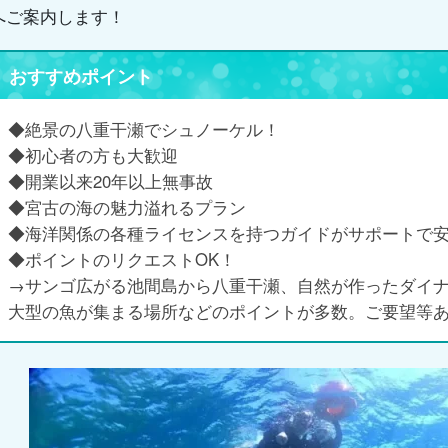
へご案内します！
おすすめポイント
◆絶景の八重干瀬でシュノーケル！
◆初心者の方も大歓迎
◆開業以来20年以上無事故
◆宮古の海の魅力溢れるプラン
◆海洋関係の各種ライセンスを持つガイドがサポートで
◆ポイントのリクエストOK！
→サンゴ広がる池間島から八重干瀬、自然が作ったダイ
大型の魚が集まる場所などのポイントが多数。ご要望等