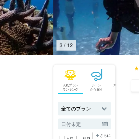
4
/
12
人気プラン
シーン
スポットから
ランキング
から探す
探す
さらに
今日
明日