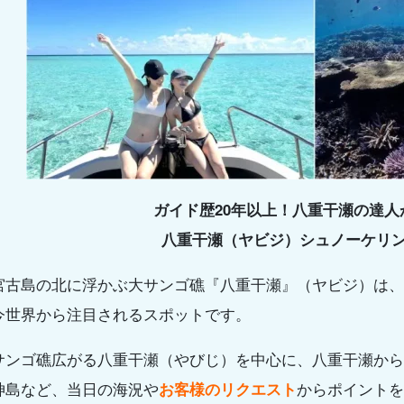
ガイド歴20年以上！八重干瀬の達人
八重干瀬（ヤビジ）シュノーケリ
宮古島の北に浮かぶ大サンゴ礁『八重干瀬』（ヤビジ）は、
今世界から注目されるスポットです。
サンゴ礁広がる八重干瀬（やびじ）を中心に、八重干瀬から
神島など、当日の海況や
お客様のリクエスト
からポイントを