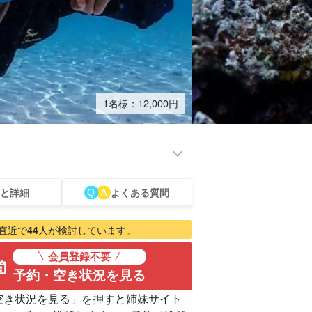
1名様：
12,000
円
と詳細
よくある質問
ーター
お得な割引
ツアー
セットプラン
直近で
44
人が検討しています。
会員登録不要
予約・空き状況を見る
空き状況を見る」を押すと姉妹サイト