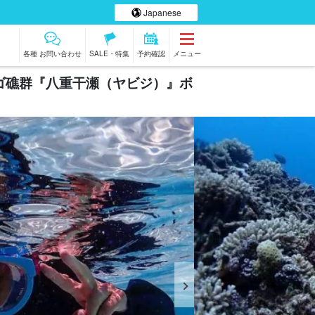
Japanese
各種 お問い合わせ
SALE・特集
予約確認
メニュー
ンゴ礁群『八重干瀬（ヤビジ）』ボ