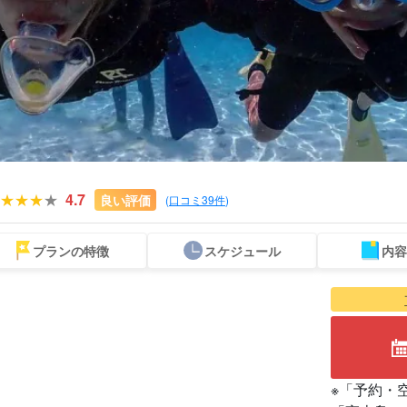
4.7
良い評価
(
口コミ39件
)
プランの特徴
スケジュール
内容
当日予約OK
送迎付きプラン
ウミガメツアー
レンタカー
宮古島王道ツアー
チャ
プラン
貸切
※「予約・