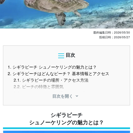
最終編集日時；
2026/05/30
投稿日時；
2026/05/27
目次
1.
シギラビーチ シュノーケリングの魅力とは？
2.
シギラビーチはどんなビーチ？ 基本情報とアクセス
2.1.
シギラビーチの場所・アクセス方法
2.2.
ビーチの特徴と雰囲気
2.3.
シュノーケリングに適したシーズン
目次を開く
3.
シギラビーチのシュノーケリングスポット
3.1.
おすすめポイントと海の透明度
3.2.
ウミガメに会えるポイントはどこ？
シギラビーチ
3.3.
個人で入れるエリアと注意点
シュノーケリングの魅力とは？
4.
シギラビーチで シュノーケリングツアーに参加するには？
4.1.
ツアーの内容・料金の目安