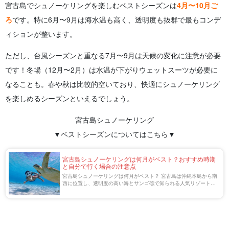
宮古島でシュノーケリングを楽しむベストシーズンは
4月〜10月ご
ろ
です。特に6月〜9月は海水温も高く、透明度も抜群で最もコンデ
ィションが整います。
ただし、台風シーズンと重なる7月〜9月は天候の変化に注意が必要
です！冬場（12月〜2月）は水温が下がりウェットスーツが必要に
なることも。春や秋は比較的空いており、快適にシュノーケリング
を楽しめるシーズンといえるでしょう。
宮古島シュノーケリング
▼ベストシーズンについてはこちら▼
宮古島シュノーケリングは何月がベスト？おすすめ時期
と自分で行く場合の注意点
宮古島シュノーケリングは何月がベスト？ 宮古島は沖縄本島から南
西に位置し、透明度の高い海とサンゴ礁で知られる人気リゾートで
す。宮古島シュノーケリングはライセンス不要で楽しめるため、初
心者にも人気のマリンアクティビティです […]