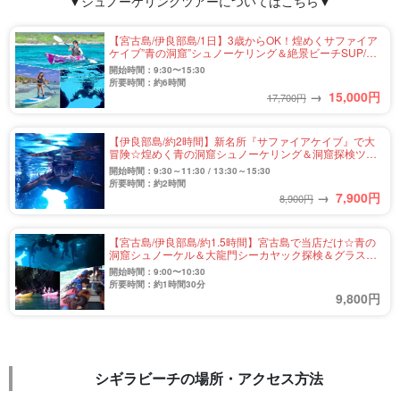
▼シュノーケリングツアーについてはこちら▼
【宮古島/伊良部島/1日】3歳からOK！煌めくサファイア
ケイブ”青の洞窟”シュノーケリング＆絶景ビーチSUP/カ
ヤックツアー★写真無料＆送迎付き（No.836）
開始時間：9:30〜15:30
所要時間：約6時間
→
15,000
円
17,700円
【伊良部島/約2時間】新名所『サファイアケイブ』で大
冒険☆煌めく青の洞窟シュノーケリング＆洞窟探検ツア
ー★写真無料＆送迎相談可（No.832）
開始時間：9:30～11:30 / 13:30～15:30
所要時間：約2時間
→
7,900
円
8,900円
【宮古島/伊良部島/約1.5時間】宮古島で当店だけ☆青の
洞窟シュノーケル＆大龍門シーカヤック探検＆グラスボ
ート遊覧＜7歳～65歳参加OK＞（No.800）
開始時間：9:00〜10:30
所要時間：約1時間30分
9,800円
シギラビーチの場所・アクセス方法