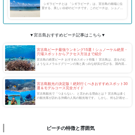
シギラビーチとは 「シギラビーチ」は、宮古島の南端に位
置する、美しい白砂のビーチです。このビーチは、シュノー
ケリングやダイビングの名所として知られており、透明度の
高い海と豊かな海洋生物が魅力です。宮古島の他 […]
▼宮古島おすすめビーチ記事はこちら▼
宮古島ビーチ最強ランキング15選！シュノーケル絶景・
穴場スポットからアクセス方法まで紹介
宮古島の絶景ビーチ おすすめスポット特集！ 宮古島は、息をのむ
ようなエメラルドグリーンの海と真っ白な砂浜が広がる、国内屈指
のリゾートアイランド。 世界でもトップクラスの透明度を誇る海
は、一度見たら忘れられない絶景で、多く […]
宮古島観光の決定版！絶対行くべきおすすめスポット30
選＆モデルコース完全ガイド
宮古島観光で「つまらない」 と言われる理由とは？ 宮古島は多く
の観光客が訪れる沖縄の人気の観光地です。 しかし、何も計画せず
に訪れると「つまらない」と感じてしまうこともあるかもしれませ
ん。 この記事では、宮古島観光が「つ […]
ビーチの特徴と雰囲気