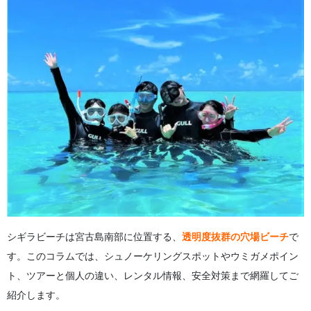
4.2.
ツアーと個人どちらがおすすめ？
5.
個人でシュノーケリングする場合の注意点
5.1.
宮古島シュノーケリングを自分でするときの準備
5.2.
シギラビーチの安全対策・危険なポイント
5.3.
過去の事故事例から学ぶ安全な楽しみ方
6.
シギラビーチのレンタル情報
6.1.
レンタルできる器材の種類と料金
6.2.
周辺のレンタルショップ情報
7.
シギラビーチシュノーケリング に関するよくある質問
（FAQ）
8.
まとめ
シギラビーチは宮古島南部に位置する、
透明度抜群の穴場ビーチ
で
す。このコラムでは、シュノーケリングスポットやウミガメポイン
ト、ツアーと個人の違い、レンタル情報、安全対策まで網羅してご
紹介します。