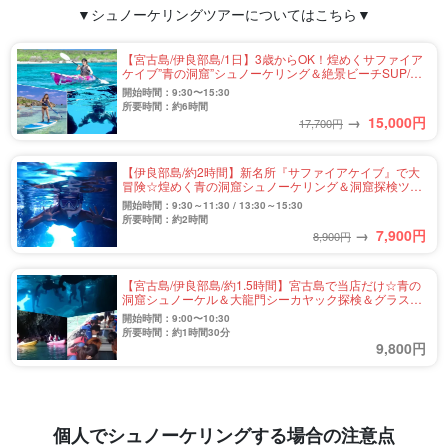
▼シュノーケリングツアーについてはこちら▼
【宮古島/伊良部島/1日】3歳からOK！煌めくサファイア
ケイブ”青の洞窟”シュノーケリング＆絶景ビーチSUP/カ
ヤックツアー★写真無料＆送迎付き（No.836）
開始時間：9:30〜15:30
所要時間：約6時間
→
15,000
円
17,700円
【伊良部島/約2時間】新名所『サファイアケイブ』で大
冒険☆煌めく青の洞窟シュノーケリング＆洞窟探検ツア
ー★写真無料＆送迎相談可（No.832）
開始時間：9:30～11:30 / 13:30～15:30
所要時間：約2時間
→
7,900
円
8,900円
【宮古島/伊良部島/約1.5時間】宮古島で当店だけ☆青の
洞窟シュノーケル＆大龍門シーカヤック探検＆グラスボ
ート遊覧＜7歳～65歳参加OK＞（No.800）
開始時間：9:00〜10:30
所要時間：約1時間30分
9,800円
個人でシュノーケリングする場合の注意点