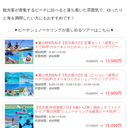
観光客が密集するビーチに比べると落ち着いた雰囲気で、ゆったり
と海を満喫したい方にもおすすめです！
▼ビーチシュノーケリングが楽しめるツアーはこちら▼
★夏の特別SALE【宮古島/1日】定番セット！絶景ビー
チでSUP/カヌー＆トロピカルシュノーケリングツアー★
写真撮影＆送迎可（No.915）
開始時間：9:30〜15:30
所要時間：約6時間
→
13,500
円
15,800円
★夏の特別SALE【宮古島/1日】迷ったらコレ！絶景ビ
ーチでSUP/カヌー＆ウミガメシュノーケリングツアー★
写真撮影＆送迎付き（No.909）
開始時間：6:00-12:00 / 9:30-15:30 / 13:30-19:30
所要時間：約6時間
→
13,500
円
15,800円
【宮古島/伊良部島/1日】3歳からOK！煌めくサファイア
ケイブ”青の洞窟”シュノーケリング＆絶景ビーチSUP/カ
ヤックツアー★写真無料＆送迎付き（No.836）
開始時間：9:30〜15:30
所要時間：約6時間
→
15,000
円
17,700円