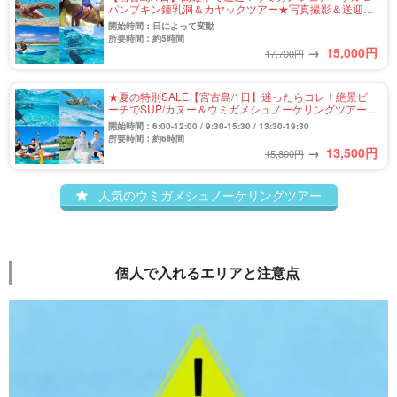
パンプキン鍾乳洞＆カヤックツアー★写真撮影＆送迎付
き（No.807）
開始時間：日によって変動
所要時間：約5時間
→
15,000
円
17,700円
★夏の特別SALE【宮古島/1日】迷ったらコレ！絶景ビ
ーチでSUP/カヌー＆ウミガメシュノーケリングツアー★
写真撮影＆送迎付き（No.909）
開始時間：6:00-12:00 / 9:30-15:30 / 13:30-19:30
所要時間：約6時間
→
13,500
円
15,800円
人気のウミガメシュノーケリングツアー
個人で入れるエリアと注意点