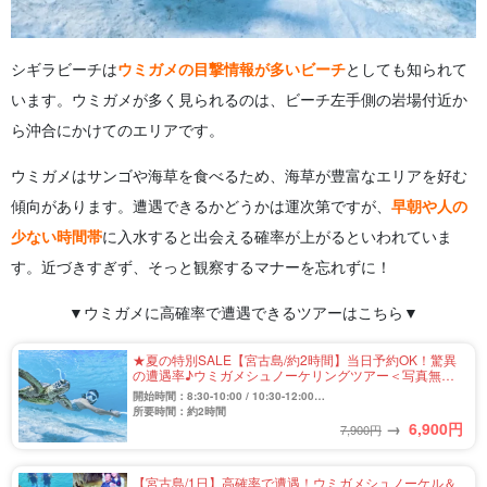
シギラビーチは
ウミガメの目撃情報が多いビーチ
としても知られて
います。ウミガメが多く見られるのは、ビーチ左手側の岩場付近か
ら沖合にかけてのエリアです。
ウミガメはサンゴや海草を食べるため、海草が豊富なエリアを好む
傾向があります。遭遇できるかどうかは運次第ですが、
早朝や人の
少ない時間帯
に入水すると出会える確率が上がるといわれていま
す。近づきすぎず、そっと観察するマナーを忘れずに！
▼ウミガメに高確率で遭遇できるツアーはこちら▼
★夏の特別SALE【宮古島/約2時間】当日予約OK！驚異
の遭遇率♪ウミガメシュノーケリングツアー＜写真無料
＆送迎相談可＞初心者歓迎☆（No.934）
開始時間：8:30-10:00 / 10:30-12:00
13:30-15:00 / 15:30-17:00
所要時間：約2時間
→
6,900
円
7,900円
【宮古島/1日】高確率で遭遇！ウミガメシュノーケル＆